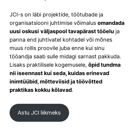
JCI-s on läbi projektide, töötubade ja
organisatsiooni juhtimise võimalus
omandada
uusi oskusi
väljaspool tavapärast tööelu
ja
panna end juhtivatel kohtadel või mõnes
muus rollis proovile juba enne kui sinu
tööandja saab sulle midagi sarnast pakkuda.
Lisaks praktilisele kogemusele,
õpid tundma
nii iseennast kui seda, kuidas erinevad
inimtüübid, mõtteviisid ja töövõtted
praktikas kokku kõlavad
.
Astu JCI liikmeks