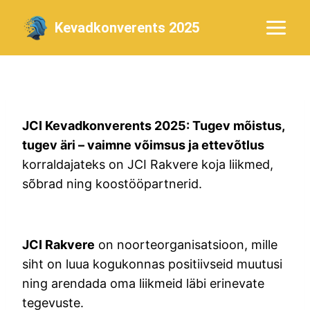
Skip
Kevadkonverents 2025
to
content
JCI Kevadkonverents 2025: Tugev mõistus,
tugev äri – vaimne võimsus ja ettevõtlus
korraldajateks on JCI Rakvere koja liikmed,
sõbrad ning koostööpartnerid.
JCI Rakvere
on noorteorganisatsioon, mille
siht on luua kogukonnas positiivseid muutusi
ning arendada oma liikmeid läbi erinevate
tegevuste.